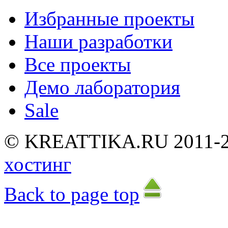
Избранные проекты
Наши разработки
Все проекты
Демо лаборатория
Sale
©
K
R
E
A
T
T
I
K
A
.
R
U
2
0
1
1
-
хостинг
Back to page top