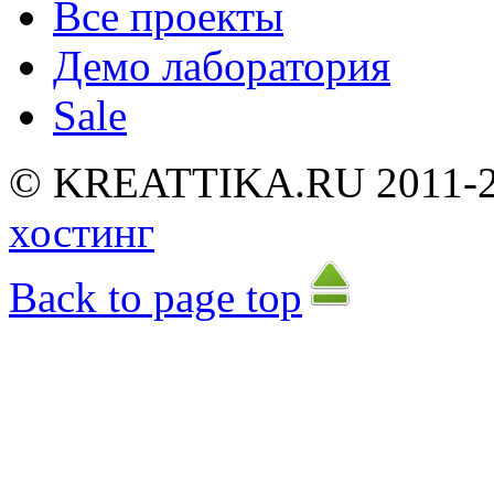
Все проекты
Демо лаборатория
Sale
©
K
R
E
A
T
T
I
K
A
.
R
U
2
0
1
1
-
хостинг
Back to page top