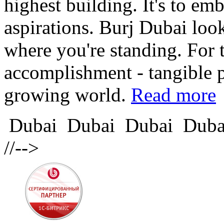
highest building. It's to em
aspirations. Burj Dubai loo
where you're standing. For t
accomplishment - tangible pr
growing world.
Read more
Dubai
Dubai
Dubai
Duba
//-->