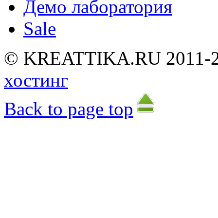
Демо лаборатория
Sale
©
K
R
E
A
T
T
I
K
A
.
R
U
2
0
1
1
-
хостинг
Back to page top