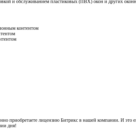
овкой и обслуживанием пластиковых (ПВХ) окон и других окон
ионным контентом
нтентом
нтентом
нно приобретаете лицензию Битрикс в нашей компании. И это ещ
нии дня!