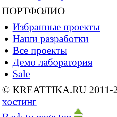
ПОРТФОЛИО
Избранные проекты
Наши разработки
Все проекты
Демо лаборатория
Sale
©
K
R
E
A
T
T
I
K
A
.
R
U
2
0
1
1
-
хостинг
Back to page top