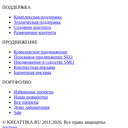
ПОДДЕРЖКА
Комплексная поддержка
Техническая поддержка
Создание контента
Размещение контента
ПРОДВИЖЕНИЕ
Комплексное продвижение
Поисковое продвижение SEO
Продвижение в соцсетях SMO
Контекстная реклама
Баннерная реклама
ПОРТФОЛИО
Избранные проекты
Наши разработки
Все проекты
Демо лаборатория
Sale
©
K
R
E
A
T
T
I
K
A
.
R
U
2
0
1
1
-
2
0
2
6
.
В
с
е
п
р
а
в
а
з
а
щ
и
щ
е
н
ы
.
хостинг