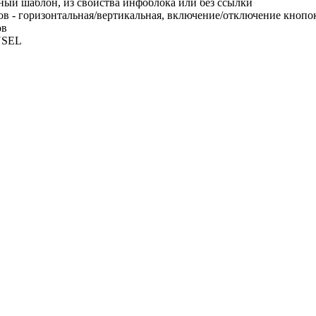
ный шаблон, из свойства инфоблока или без ссылки
ов - горизонтальная/вертикальная, включение/отключение кноп
ов
USEL