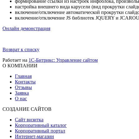
формирование ссылки из настроек инфоблока, произволь
настройка внешнего вида карусели (вид прокрутки слайд
включение/отключение автоматической прокрутки слайд
включение/отключение JS библиотек JQUERY и JCARO
Онлайн демонстрация
Возврат к списку
Работает на
1C-Битрикс: Управление сайтом
О КОМПАНИИ
Главная
Контакты
Отзывы
Заявка
О нас
СОЗДАНИЕ САЙТОВ
Сайт визитка
Корпоративный каталог
Корпоративный портал
Интернет-магазин