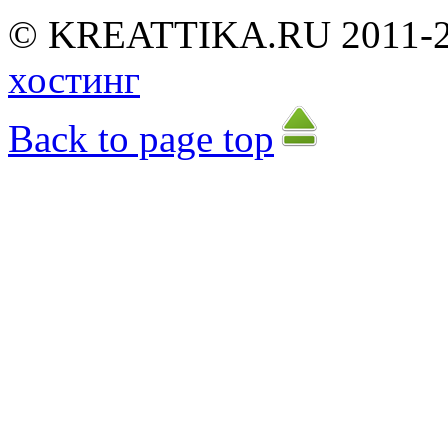
©
K
R
E
A
T
T
I
K
A
.
R
U
2
0
1
1
-
хостинг
Back to page top